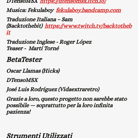
DTensoMSX
https://dtensomsx.itch.io/
Musica: Fekulaboy
fekulaboy.bandcamp.com
Traduzione Italiana – Sam
(Backtothebit)
https://www.twitch.tv/backtotheb
it
Traduzione Inglese - Roger López
Teaser - Martí Torné
BetaTester
Oscar Llamas (Hicks)
DTensoMSX
José Luis Rodríguez (Vidaextraretro)
Grazie a loro, questo progetto non sarebbe stato
possibile — soprattutto per la loro infinita
pazienza!
Strumenti Utilizzati