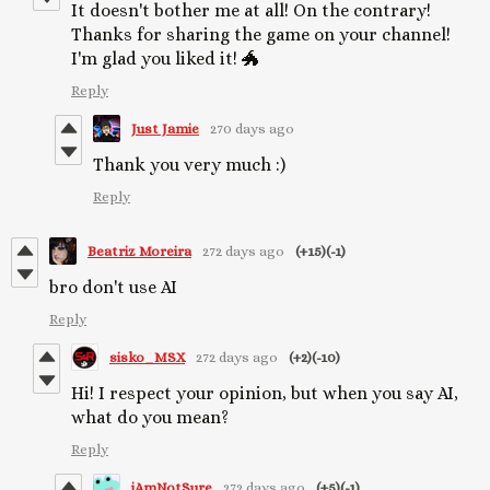
It doesn't bother me at all! On the contrary!
Thanks for sharing the game on your channel!
I'm glad you liked it! 🐲
Reply
Just Jamie
270 days ago
Thank you very much :)
Reply
Beatriz Moreira
272 days ago
(+15)
(-1)
bro don't use AI
Reply
sisko_MSX
272 days ago
(+2)
(-10)
Hi! I respect your opinion, but when you say AI,
what do you mean?
Reply
iAmNotSure
272 days ago
(+5)
(-1)