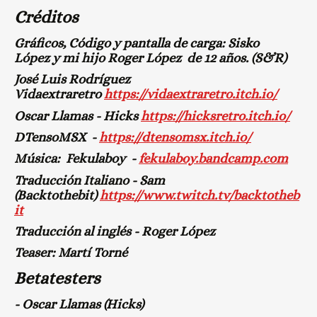
Créditos
Gráficos, Código y pantalla de carga: Sisko
López y mi hijo Roger López de 12 años. (S&R)
José Luis Rodríguez
Vidaextraretro
https://vidaextraretro.itch.io/
Oscar Llamas - Hicks
https://hicksretro.itch.io/
DTensoMSX -
https://dtensomsx.itch.io/
Música: Fekulaboy -
fekulaboy.bandcamp.com
Traducción Italiano - Sam
(Backtothebit)
https://www.twitch.tv/backtotheb
it
Traducción al inglés - Roger López
Teaser: Martí Torné
Betatesters
- Oscar Llamas (Hicks)