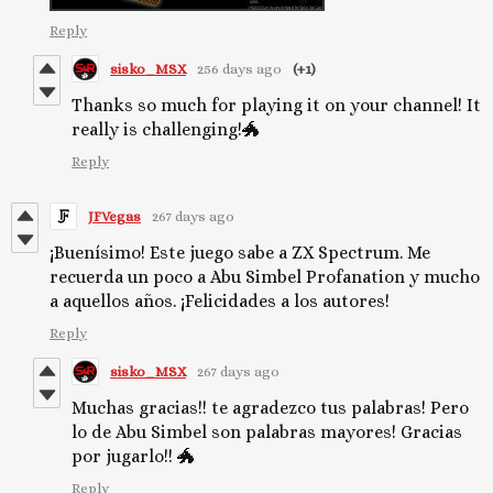
Reply
sisko_MSX
256 days ago
(+1)
Thanks so much for playing it on your channel! It
really is challenging!🐲
Reply
JFVegas
267 days ago
¡Buenísimo! Este juego sabe a ZX Spectrum. Me
recuerda un poco a Abu Simbel Profanation y mucho
a aquellos años. ¡Felicidades a los autores!
Reply
sisko_MSX
267 days ago
Muchas gracias!! te agradezco tus palabras! Pero
lo de Abu Simbel son palabras mayores! Gracias
por jugarlo!! 🐲
Reply