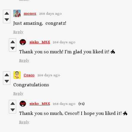
monoz
268 days ago
Just amazing, congratz!
Reply
sisko_MSX
268 days ago
Thank you so much! I'm glad you liked it! 🐲
Reply
Cesco
268 days ago
Congratulations
Reply
sisko_MSX
268 days ago
(+1)
Thank you so much, Cesco!! I hope you liked it! 🐲
Reply