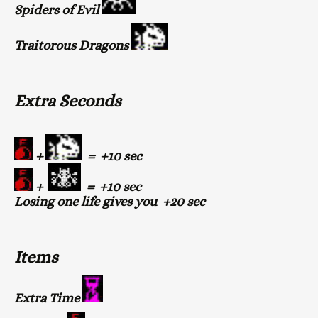
Spiders of Evil
Traitorous Dragons
Extra Seconds
+
= +10 sec
+
= +10 sec
Losing one life gives you +20 sec
Items
Extra Time