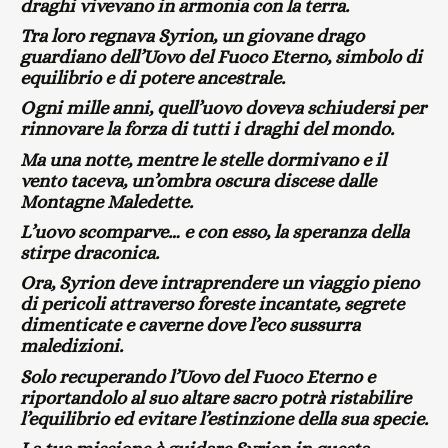
draghi vivevano in armonia con la terra.
Tra loro regnava Syrion, un giovane drago
guardiano dell’Uovo del Fuoco Eterno, simbolo di
equilibrio e di potere ancestrale.
Ogni mille anni, quell’uovo doveva schiudersi per
rinnovare la forza di tutti i draghi del mondo.
Ma una notte, mentre le stelle dormivano e il
vento taceva, un’ombra oscura discese dalle
Montagne Maledette.
L’uovo scomparve… e con esso, la speranza della
stirpe draconica.
Ora, Syrion deve intraprendere un viaggio pieno
di pericoli attraverso foreste incantate, segrete
dimenticate e caverne dove l’eco sussurra
maledizioni.
Solo recuperando l’Uovo del Fuoco Eterno e
riportandolo al suo altare sacro potrà ristabilire
l’equilibrio ed evitare l’estinzione della sua specie.