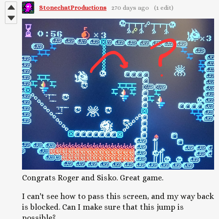
StonechatProductions
270 days ago
(1 edit)
Congrats Roger and Sisko. Great game.
I can't see how to pass this screen, and my way back
is blocked. Can I make sure that this jump is
possible?