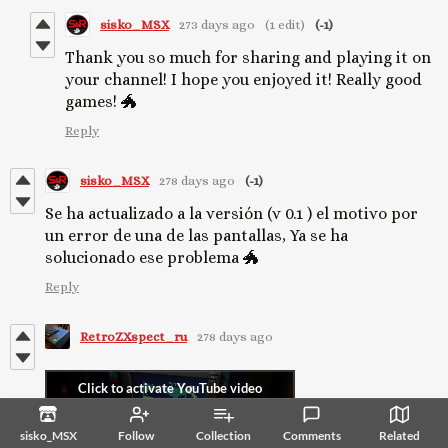
sisko_MSX
273 days ago
(1 edit)
(-1)
Thank you so much for sharing and playing it on
your channel! I hope you enjoyed it! Really good
games! 🐲
Reply
sisko_MSX
278 days ago
(-1)
Se ha actualizado a la versión (v 0.1 ) el motivo por
un error de una de las pantallas, Ya se ha
solucionado ese problema 🐲
Reply
RetroZXspect_ru
278 days ago
sisko_MSX
Follow
Collection
Comments
Related