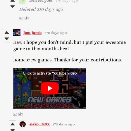
Deleted post
270 days ago
Deleted
270 days ago
Reply
Just Jamie
270 days ago
Hey, I hope you don't mind, but I put your awesome
game in this months best
homebrew games. Thanks for your contributions.
Reply
sisko_MSX
270 days ago