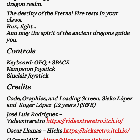
dragon realm.
The destiny of the Eternal Fire rests in your
claws.
Run, fight…
And may the spirit of the ancient dragons guide
you.
Controls
Keyboard: OPQ + SPACE
Kempston Joystick
Sinclair Joystick
Credits
Code, Graphics, and Loading Screen: Sisko López
and Roger López (12 years ) (S&R)
José Luis Rodríguez –
Vidaextraretro
https://vidaextraretro.itch.io/
Oscar Llamas – Hicks
https://hicksretro.itch.io/
DTensoMSX -
https://dtensomsx.itch.io/