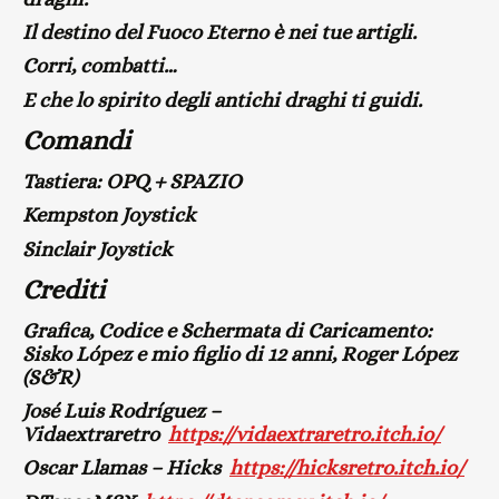
Il destino del Fuoco Eterno è nei tue artigli.
Corri, combatti…
E che lo spirito degli antichi draghi ti guidi.
Comandi
Tastiera: OPQ + SPAZIO
Kempston Joystick
Sinclair Joystick
Crediti
Grafica, Codice e Schermata di Caricamento:
Sisko López e mio figlio di 12 anni, Roger López
(S&R)
José Luis Rodríguez –
Vidaextraretro
https://vidaextraretro.itch.io/
Oscar Llamas – Hicks
https://hicksretro.itch.io/